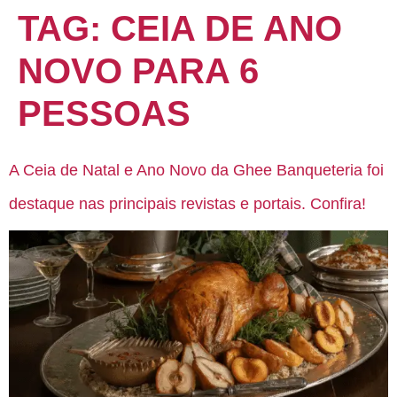
TAG:
CEIA DE ANO
NOVO PARA 6
PESSOAS
A Ceia de Natal e Ano Novo da Ghee Banqueteria foi
destaque nas principais revistas e portais. Confira!