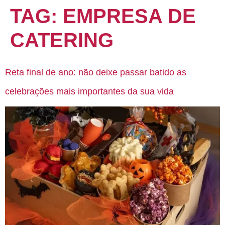
TAG:
EMPRESA DE
CATERING
Reta final de ano: não deixe passar batido as
celebrações mais importantes da sua vida