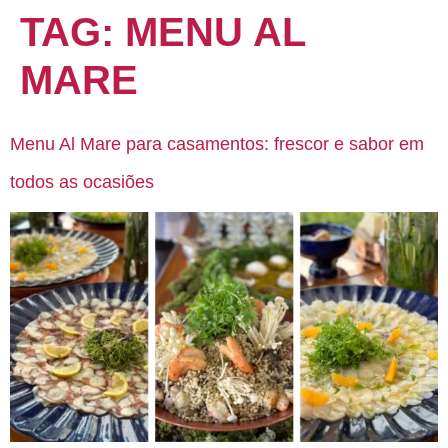
TAG:
MENU AL
MARE
Menu Al Mare para casamentos: frescor e sabor em
todos as ocasiões