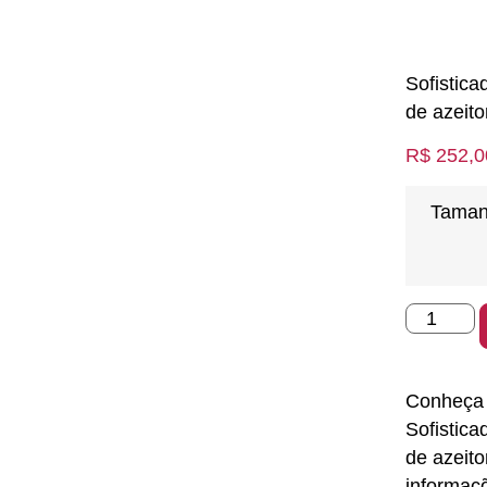
Sofistica
de azeit
R$
252,0
Tama
Conheça 
Sofistica
de azeit
informaç