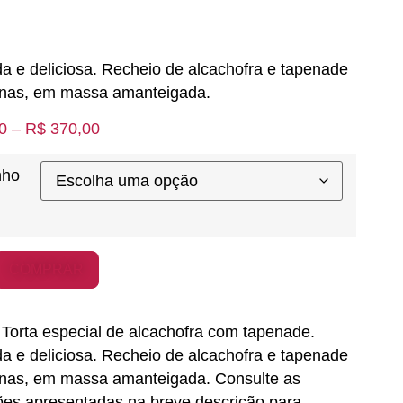
da e deliciosa. Recheio de alcachofra e tapenade
onas, em massa amanteigada.
0
–
R$
370,00
nho
COMPRAR
Torta especial de alcachofra com tapenade.
da e deliciosa. Recheio de alcachofra e tapenade
onas, em massa amanteigada. Consulte as
ões apresentadas na breve descrição para