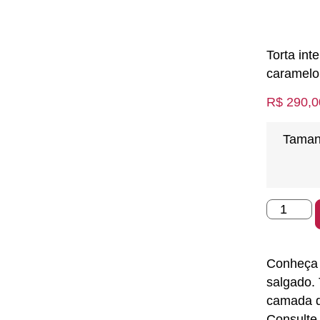
Torta in
caramelo
R$
290,0
Tama
Conheça 
salgado.
camada d
Consulte