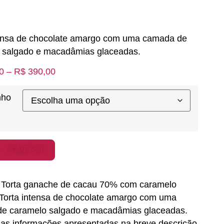
tensa de chocolate amargo com uma camada de
 salgado e macadâmias glaceadas.
0
–
R$
390,00
nho
COMPRAR
Torta ganache de cacau 70% com caramelo
 Torta intensa de chocolate amargo com uma
e caramelo salgado e macadâmias glaceadas.
 as informações apresentadas na breve descrição