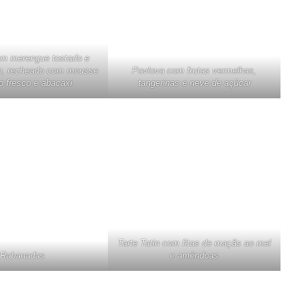
m merengue tostado e
ro, recheado com mousse
Pavlova com frutas vermelhas,
o fresco e abacaxi
tangerinas e neve de açúcar
Tarte Tatin com fitas de maçãs ao mel
Rabanadas
e amêndoas