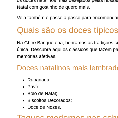
os doces natalinos mais desejados pelas nossas
Natal com gostinho de quero mais.
Veja também o passo a passo para encomendar 
Quais são os doces típico
Na Ghee Banqueteria, honramos as tradições cu
única. Descubra aqui os clássicos que fazem p
memórias afetivas.
Doces natalinos mais lembrad
Rabanada;
Pavê;
Bolo de Natal;
Biscoitos Decorados;
Doce de Nozes.
Toques modernos nas sobr