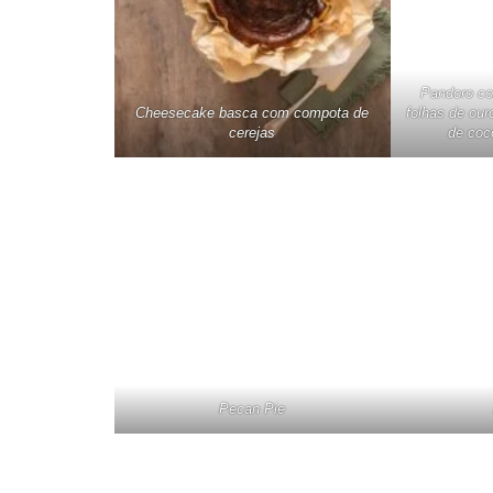
Pandoro co
Cheesecake basca com compota de
folhas de ou
cerejas
de coc
Pecan Pie