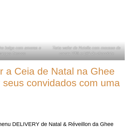
che belga com amoras e
Torta wafer de Nutella com mousse de
angos frescos
cacau 70% e bijú de chocolate
 a Ceia de Natal na Ghee
r seus convidados com uma
menu DELIVERY de Natal & Réveillon da Ghee